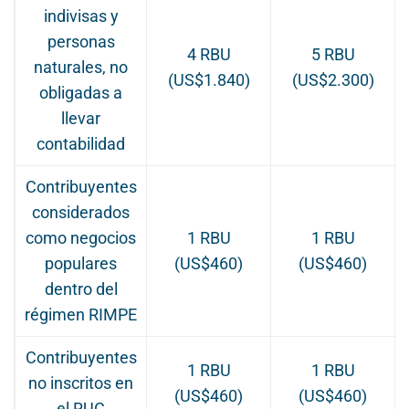
indivisas y
personas
4 RBU
5 RBU
naturales, no
(US$1.840)
(US$2.300)
obligadas a
llevar
contabilidad
Contribuyentes
considerados
como negocios
1 RBU
1 RBU
populares
(US$460)
(US$460)
dentro del
régimen RIMPE
Contribuyentes
1 RBU
1 RBU
no inscritos en
(US$460)
(US$460)
el RUC